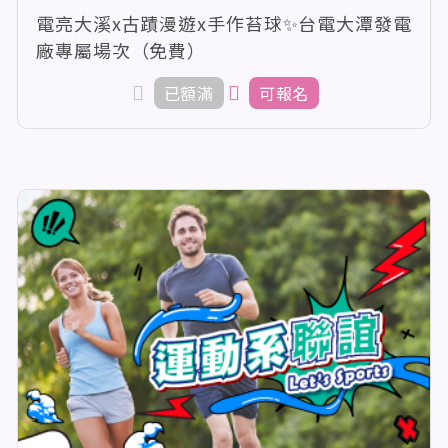
電亮大溪x古蹟漫遊x手作苔球✨台電大潭發電
廠專屬場次（免費）
已額滿
可報名