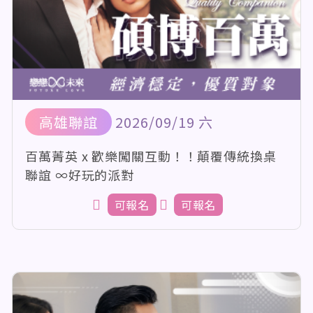
高雄聯誼
2026/09/19 六
百萬菁英 x 歡樂闖關互動！！顛覆傳統換桌
聯誼 ∞好玩的派對
可報名
可報名