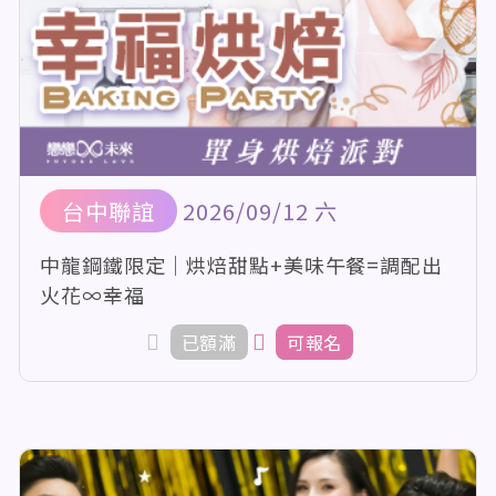
台中聯誼
2026/09/12 六
中龍鋼鐵限定｜烘焙甜點+美味午餐=調配出
火花∞幸福
已額滿
可報名