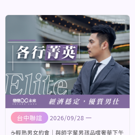
台中聯誼
2026/09/28 一
☕輕熟男女約會｜與師字輩男孩品嚐奢華下午