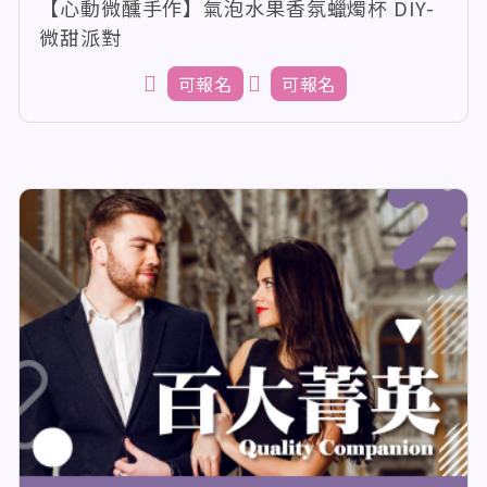
【心動微醺手作】氣泡水果香氛蠟燭杯 DIY-
微甜派對
可報名
可報名