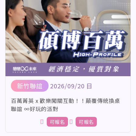
新竹聯誼
2026/09/20 日
百萬菁英 x 歡樂闖關互動！！顛覆傳統換桌
聯誼 ∞好玩的派對
可報名
可報名