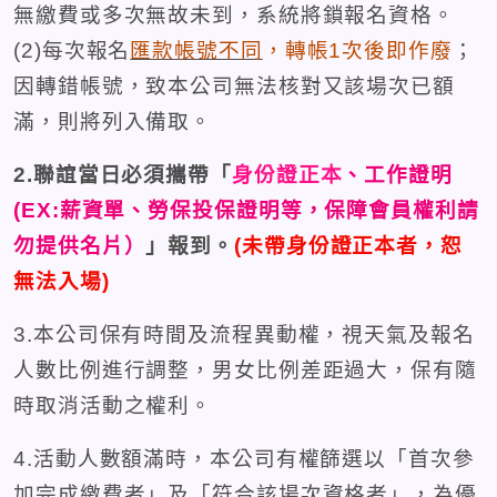
無繳費或多次無故未到，系統將鎖報名資格。
(2)每次報名
匯款
帳號不同
，轉帳1次後即作廢
；
因轉錯帳號，致本公司無法核對又該場次已額
滿，則將列入備取。
2.聯誼當日必須攜帶「
身份證正本
、工作證明
(EX:薪資單
、勞保投保證明
等，保障會員權利請
勿提供名片）
」報到。
(
未帶身份證正本者，恕
無法入場)
3.本公司保有時間及流程異動權，視天氣及報名
人數比例進行調整，男女比例差距過大，保有隨
時取消活動之權利。
4.活動人數額滿時，本公司有權篩選以「首次參
加完成繳費者」及「符合該場次資格者」，為優