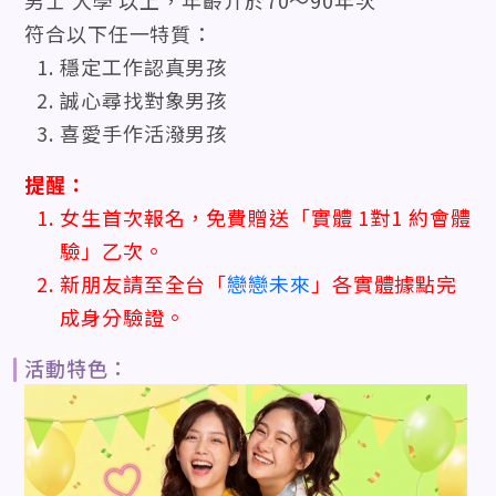
男士 大學 以上，年齡介於70〜90年次
符合以下任一特質：
穩定工作認真男孩
誠心尋找對象男孩
喜愛手作活潑男孩
提醒：
女生首次報名，免費贈送「實體 1對1 約會體
驗」乙次。
新朋友請至全台「
戀戀未來
」各實體據點完
成身分驗證。
活動特色：