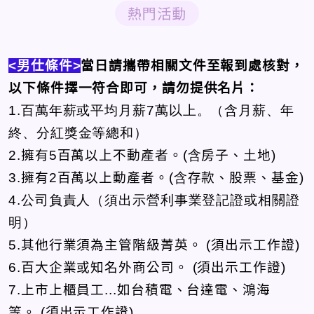
熱門活動
<男仕條件>
當日請攜帶相關文件至報到處核對，
以下條件擇一符合即可，請勿提供名片：
1.百萬年薪或平均月薪
7萬
以上
。
（含月薪、年
終、分紅獎金等總和）
2.
擁有
5
百萬以上不動產者。
(含
房子、土地
)
3.
擁有
2
百萬以上動產者。
(含
存款、股票、基金
)
4.公司負責人（須出示營利事業登記證或相關證
明）
5.
其他行業須為主管階級菁英。
(
須出示工作證
)
6.
百大企業或知名外商公司。
(
須出示工作證
)
7.
上市上櫃員工
...
如台積電、台達電、鴻海
等。
(
須出示工作證
)