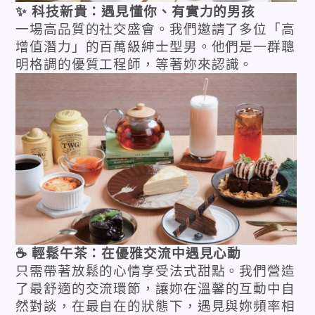
✨ 科技新貴：遇見懂你、有實力的男孩
一場高品質的社交盛會。我們邀請了多位「高
增值潛力」的百萬級紳士型男。他們是一群聰
明格調的優質工程師，
等著妳來認識。
☕ 輕鬆午茶：在優雅交流中遇見心動
只需帶著放鬆的心情享受法式甜點。我們營造
了
最舒適的交流環節
，讓妳在溫馨的互動中自
然對談，在最自在的狀態下，遇見與妳頻率相