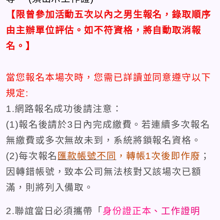
【限曾參加活動五次以內之男生報名，錄取順序
由主辦單位評估。如不符資格，將自動取消報
名。
】
當您報名本場次時，您需已詳讀並同意遵守以下
規定:
1.網路報名成功後請注意：
(1)報名後請於3日內完成繳費。若連續多次報名
無繳費或多次無故未到，系統將鎖報名資格。
(2)每次報名
匯款
帳號不同
，轉帳1次後即作廢
；
因轉錯帳號，致本公司無法核對又該場次已額
滿，則將列入備取。
2.聯誼當日必須攜帶「
身份證正本
、工作證明