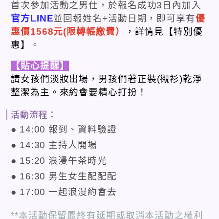
首次參加活動之男仕，於報名成功3日內加入
官方LINE
並回報姓名+活動日期，即可享有
優
惠價1568元(限轉帳繳費）
，詳情見【特別優
惠】
。
【貼心提醒】
請女孩們淡妝出場，男孩們著正裝
(
襯衫
)
乾淨
整潔為主。來約會要精心打扮！
活動流程：
● 14:00 報到、資料驗證
● 14:30 主持人開場
● 15:20 浪漫午茶時光
● 16:30 男生女生配配配
● 17:00 一起浪漫約會去
**本活動保留最終有延期或取消本活動之權利