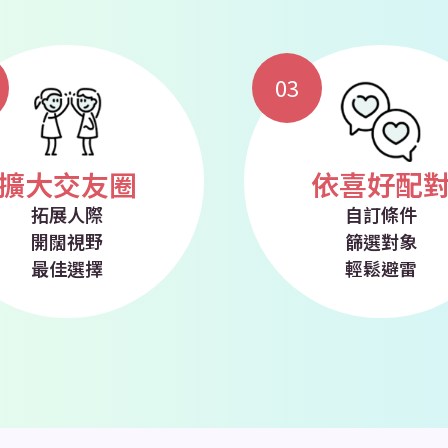
03
擴大交友圈
依喜好配
拓展人際
自訂條件
開闊視野
篩選對象
最佳選擇
輕鬆避雷