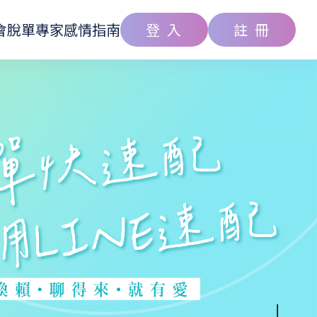
會
脫單專家
感情指南
登 入
註 冊