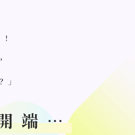
的！
，
？」
開端…