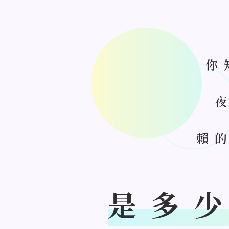
你
賴
是多