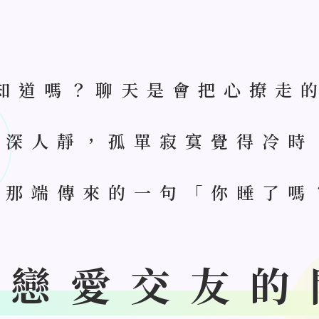
知道嗎？聊天是會把心撩走
夜深人靜，孤單寂寞覺得冷時
的那端傳來的一句「你睡了嗎
少戀愛交友的