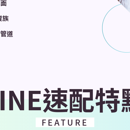
見面
資族
友
管道
LINE速配特
FEATURE